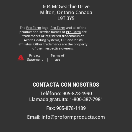
604 McGeachie Drive
Milton, Ontario Canada
L9T 3Y5
The
Pro Form
logo,
Pro Form
and all of the
product and service names of
Pro Form
are
trademarks or registered trademarks of
Axalta Coating Systems, LLC and/or its
affiliates. Other trademarks are the property
of their respective owners.
Privacy
Terms of
Statement
|
use
CONTACTA CON NOSOTROS
Teléfono: 905-878-4990
Llamada gratuita: 1-800-387-7981
Fax: 905-878-1189
Email:
info@proformproducts.com