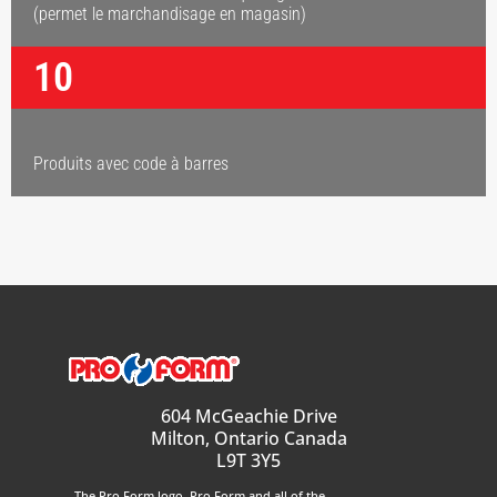
(permet le marchandisage en magasin)
10
Produits avec code à barres
604 McGeachie Drive
Milton, Ontario Canada
L9T 3Y5
The
Pro Form
logo,
Pro Form
and all of the