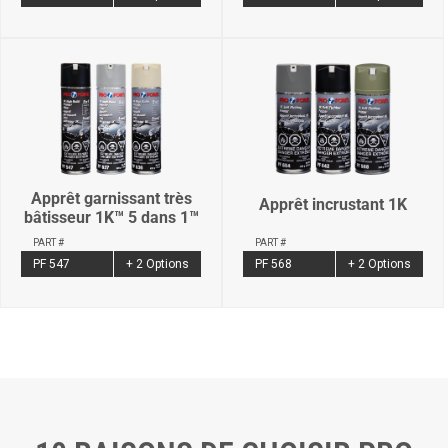
Apprêt garnissant très
Apprêt incrustant 1K
bâtisseur 1K™ 5 dans 1™
PART #
PART #
PF 568
+ 2 Options
PF 547
+ 2 Options