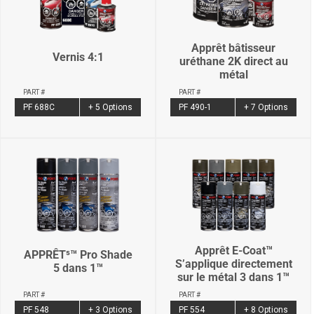
Apprêt bâtisseur
Vernis 4:1
uréthane 2K direct au
métal
PART #
PART #
PF 688C
+ 5 Options
PF 490-1
+ 7 Options
Apprêt E-Coat™
APPRÊT⁵™ Pro Shade
S’applique directement
5 dans 1™
sur le métal 3 dans 1™
PART #
PART #
PF 548
+ 3 Options
PF 554
+ 8 Options