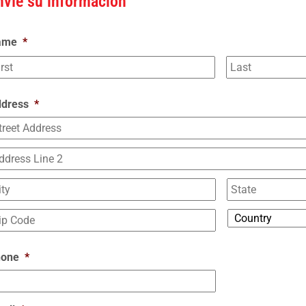
nvíe su información
ame
*
dress
*
hone
*