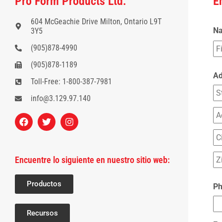
Pro Form Products Ltd.
E
604 McGeachie Drive Milton, Ontario L9T
N
3Y5
(905)878-4990
(905)878-1189
Ad
Toll-Free: 1-800-387-7981
info@3.129.97.140
Encuentre lo siguiente en nuestro sitio web:
Productos
P
Recursos