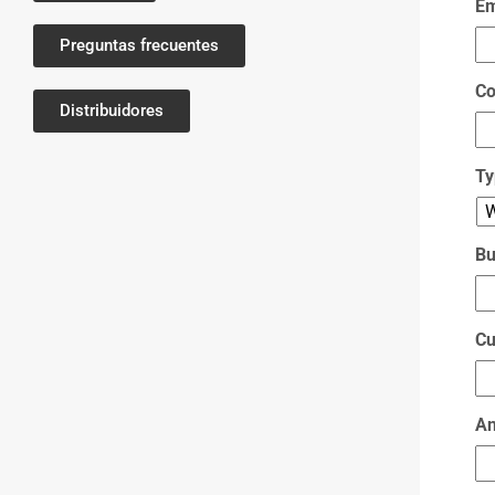
Em
Preguntas frecuentes
C
Distribuidores
Ty
Bu
Cu
An