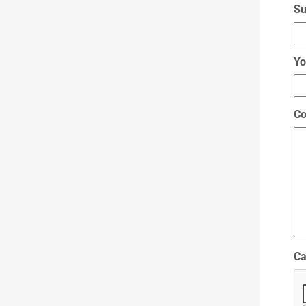
Su
Yo
C
Ca