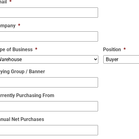
ail
*
ompany
*
pe of Business
*
Position
*
ying Group / Banner
rrently Purchasing From
nual Net Purchases